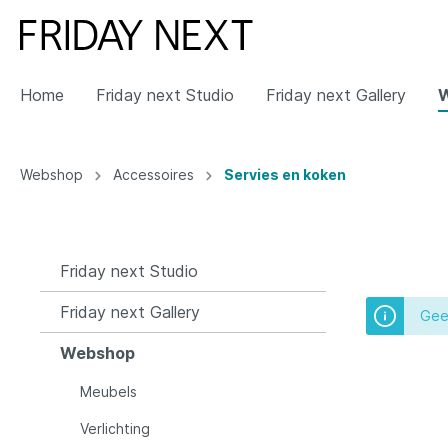
Home
Friday next Studio
Friday next Gallery
Toon alles Friday next Studio
Toon alles Friday next Gallery
Toon alles Webshop
Toon alles Nieuws
Webshop
Accessoires
Servies en koken
Interieuradvies
Merken
Meubels
Nieuw
Portfol
&Tradit
Verlich
Evenem
Stoelen
Hang
Friday next Studio
Krukken
Vloer
Friday next Gallery
Gee
Tafels
Plaf
Banken
Tafel
Webshop
Opbergen
Bure
Meubels
Slapen
Wand
Verlichting