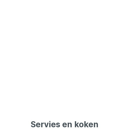
Dienbladen
Objecten
Wonen
Servies en koken