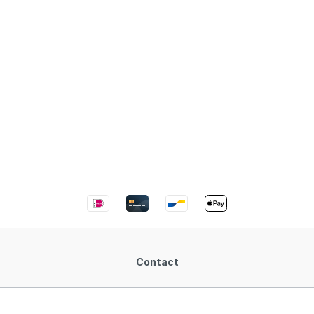
Contact
cl. btw plus
verzendkosten
en mogelijke leveringskosten, indien nie