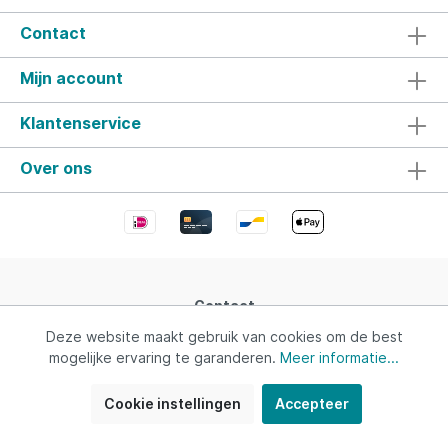
Contact
Mijn account
Klantenservice
Over ons
Contact
Deze website maakt gebruik van cookies om de best
mogelijke ervaring te garanderen.
Meer informatie...
* Alle prijzen incl. btw plus
verzendkosten
en mogelijke
leveringskosten, indien niet anders vermeld.
Cookie instellingen
Accepteer
Gerealiseerd met Shopware